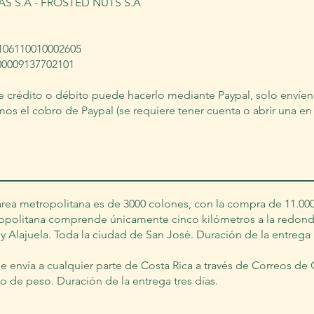
S S.A - FROSTED NUTS S.A
106110010002605
00009137702101
e crédito o débito puede hacerlo mediante Paypal, solo envíen
os el cobro de Paypal (se requiere tener cuenta o abrir una en 
 área metropolitana es de 3000 colones, con la compra de 11.00
tropolitana comprende únicamente cinco kilómetros a la redon
y Alajuela. Toda la ciudad de San José. Duración de la entrega
e envía a cualquier parte de Costa Rica a través de Correos de C
o de peso. Duración de la entrega tres días.