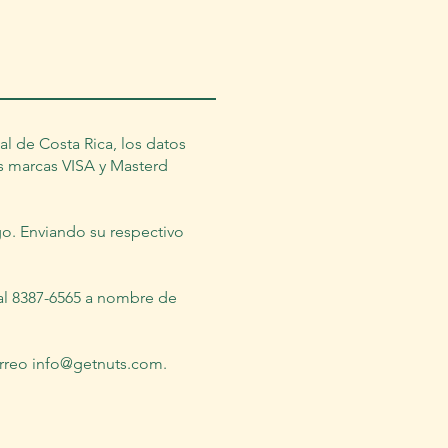
l de Costa Rica, los datos
as marcas VISA y Masterd
go. Enviando su respectivo
 al 8387-6565 a nombre de
orreo
info@getnuts.com
.