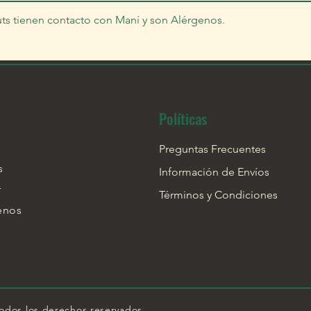
ts tienen contacto con Maní y son Alérgenos.
Políticas
Preguntas Frecuentes
s
Información de Envíos
r
Términos y Condiciones
enos
t Nuts. Todos los derechos reser