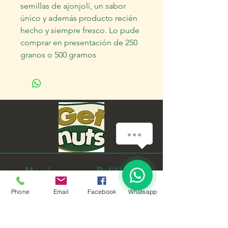
semillas de ajonjolí, un sabor
único y además producto recién
hecho y siempre fresco. Lo pude
comprar en presentación de 250
granos o 500 gramos
¿Cómo podemos ayudarte?
1
Menú
Políticas
Home
Preguntas Frecuentes
Phone
Email
Facebook
Whatsapp
Nosotros
Información de Envíos
Comprar
Términos y