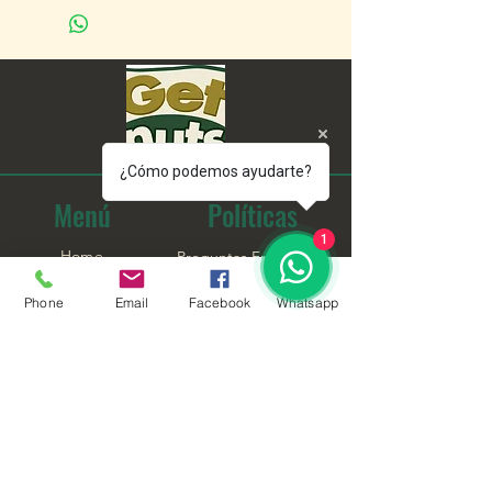
dentro del área metropolitana.
Gratis
Incluye el centro de San Jose,
Cartago, Alajuela y Heredia, no así los
alrededores.
¿Cómo podemos ayudarte?
Menú
Políticas
1
Home
Preguntas Frecuentes
Nosotros
Información de Envíos
Phone
Email
Facebook
Whatsapp
Comprar
Términos y
Condiciones
Contáctenos
Contáctenos