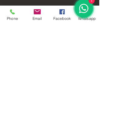
1
Phone
Email
Facebook
Whatsapp
Contact Us
Contact Us
Tel:
2248-1313
WhatsApp:
7082-9774
ordenes@getnuts.com
La Uruca, San José - Costa
Rica
© 2021 Get Nuts. All rights reserved.
Site developed
by
SM Consulting