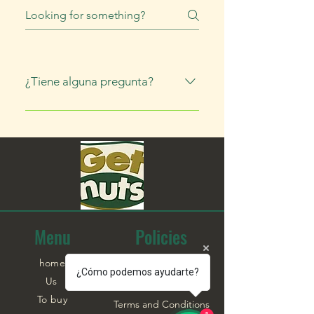
¿Tiene alguna pregunta?
Escribanos al Whatsapp +506
7082-9774 para cualquier consulta
y con gusto le responderemos a la
brevedad posible.
Menu
Policies
home
Frequent questions
¿Cómo podemos ayudarte?
Us
Shipping Information
To buy
Terms and Conditions